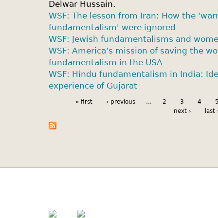
Delwar Hussain.
WSF: The lesson from Iran: How the 'warn
fundamentalism' were ignored
WSF: Jewish fundamentalisms and wom
WSF: America’s mission of saving the wo
fundamentalism in the USA
WSF: Hindu fundamentalism in India: Ideo
experience of Gujarat
« first
‹ previous
…
2
3
4
next ›
last 
A project of