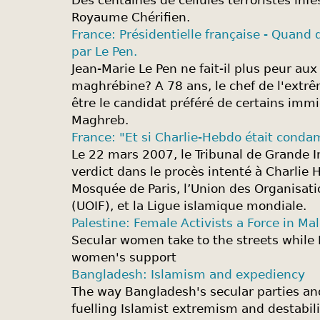
Des centaines de cellules terroristes inf
Royaume Chérifien.
France: Présidentielle française - Quand
par Le Pen.
Jean-Marie Le Pen ne fait-il plus peur aux
maghrébine? A 78 ans, le chef de l'extrê
être le candidat préféré de certains immi
Maghreb.
France: "Et si Charlie-Hebdo était cond
Le 22 mars 2007, le Tribunal de Grande I
verdict dans le procès intenté à Charlie
Mosquée de Paris, l’Union des Organisat
(UOIF), et la Ligue islamique mondiale.
Palestine: Female Activists a Force in M
Secular women take to the streets whil
women's support
Bangladesh: Islamism and expediency
The way Bangladesh's secular parties and
fuelling Islamist extremism and destabil